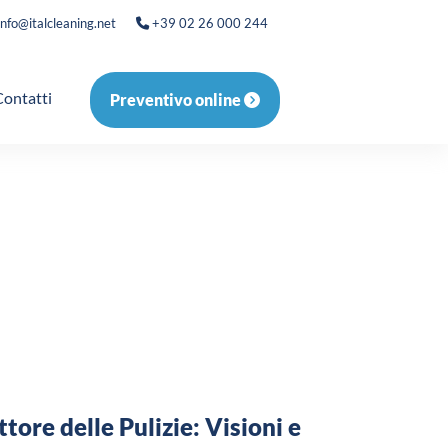
info@italcleaning.net
+39 02 26 000 244
Contatti
Preventivo online
tore delle Pulizie: Visioni e