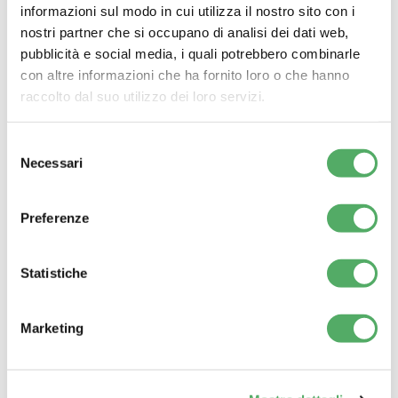
informazioni sul modo in cui utilizza il nostro sito con i
nostri partner che si occupano di analisi dei dati web,
pubblicità e social media, i quali potrebbero combinarle
Articoli correlati
con altre informazioni che ha fornito loro o che hanno
raccolto dal suo utilizzo dei loro servizi.
Il paradosso delle imprese di pulizia:
quando vince il prezzo, perde il sistema
Selezione
Necessari
del
consenso
Preferenze
Pulizia Uffici a Milano | Servizio
Professionale con Check-Up Gratuito
Statistiche
Marketing
Cleaning Show 2025 a Londra: Innovazioni
e opportunità per il settore delle pulizie