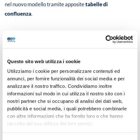
nel nuovo modello tramite apposite
tabelle di
confluenza
.
Gli interventi sul welfare
contrattuale
Questo sito web utilizza i cookie
L’accordo introduce anche importanti misure sul fronte
Utilizziamo i cookie per personalizzare contenuti ed
del welfare:
annunci, per fornire funzionalità dei social media e per
analizzare il nostro traffico. Condividiamo inoltre
Fondo Fasda:
dal 1° ottobre 2026 incremento del
informazioni sul modo in cui utilizza il nostro sito con i
contributo aziendale di 5,50 € mensili per 12 mensilità
nostri partner che si occupano di analisi dei dati web,
pubblicità e social media, i quali potrebbero combinarle
Fondo Previambiente:
dal 1° gennaio 2027
con altre informazioni che ha fornito loro o che hanno
contributo aggiuntivo di 8,50 € al mese per tutti gli
raccolto dal suo utilizzo dei loro servizi.
iscritti