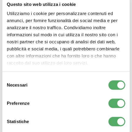
soddisfacente per il suo personale, rafforzando la propria
Questo sito web utilizza i cookie
reputazione come impresa di pulizie leader a Milano.
Utilizziamo i cookie per personalizzare contenuti ed
annunci, per fornire funzionalità dei social media e per
analizzare il nostro traffico. Condividiamo inoltre
Ital Cleaning Servizi Ambientali Srl
informazioni sul modo in cui utilizza il nostro sito con i
nostri partner che si occupano di analisi dei dati web,
pubblicità e social media, i quali potrebbero combinarle
con altre informazioni che ha fornito loro o che hanno
raccolto dal suo utilizzo dei loro servizi.
Selezione
Articoli correlati
Necessari
del
consenso
Pulizia Uffici a Milano | Servizio
Preferenze
Professionale con Check-Up Gratuito
Statistiche