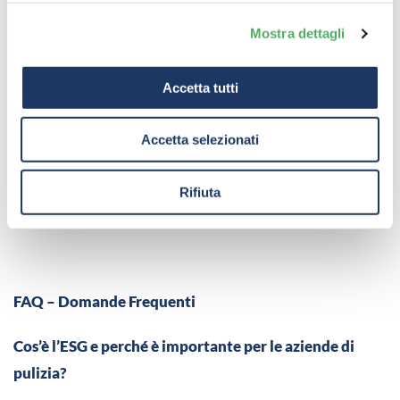
Mostra dettagli
Inizia oggi stesso a implementare strategie ESG e scopri i
vantaggi di un business più green.
Accetta tutti
Accetta selezionati
Evento consigliato:
Il 18 febbraio 2025, AFIDAMP
organizza un webinar con Nicola Fabbri sulla sostenibilità
Rifiuta
nel cleaning professionale. Non perderlo.
FAQ – Domande Frequenti
Cos’è l’ESG e perché è importante per le aziende di
pulizia?