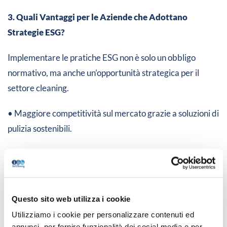
3. Quali Vantaggi per le Aziende che Adottano
Strategie ESG?
Implementare le pratiche ESG non è solo un obbligo
normativo, ma anche un’opportunità strategica per il
settore cleaning.
• Maggiore competitività sul mercato grazie a soluzioni di
pulizia sostenibili.
• Riduzione dei costi operativi attraverso una gestione
più efficiente delle risorse.
• Aumento della fiducia da parte dei clienti e
Questo sito web utilizza i cookie
miglioramento della reputazione aziendale.
Utilizziamo i cookie per personalizzare contenuti ed
annunci, per fornire funzionalità dei social media e per