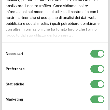
• Accesso a incentivi e finanziamenti per imprese che
analizzare il nostro traffico. Condividiamo inoltre
investono nella sostenibilità.
informazioni sul modo in cui utilizza il nostro sito con i
nostri partner che si occupano di analisi dei dati web,
• Conformità alle normative europee, evitando sanzioni e
pubblicità e social media, i quali potrebbero combinarle
con altre informazioni che ha fornito loro o che hanno
problemi legali.
raccolto dal suo utilizzo dei loro servizi.
Selezione
Necessari
del
L’integrazione delle
pratiche ESG nel settore del
consenso
cleaning professionale
è ormai una necessità. Le nuove
Preferenze
normative europee impongono standard più elevati, ma
offrono anche opportunità per innovare, migliorare la
Statistiche
reputazione aziendale e aumentare la competitività.
Marketing
Vuoi rendere la tua azienda di pulizie più sostenibile?